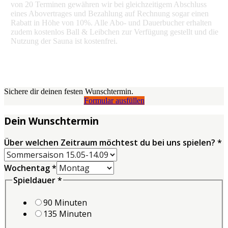
von 20 Terminen gewähren wir bei gleichzeitigem Abschluss
eines Abovertrages und Bezahlung auf Rechnung sogar einen
Rabatt in Höhe von 10%. Alle Abo- und Dauerbucher erhalten
zudem kostenlos Ball & Leibchen zur Verfügung gestellt und die
Nutzung der Sauna ist kostenfrei.
Sichere dir deinen festen Wunschtermin.
Formular ausfüllen
Dein Wunschtermin
Über welchen Zeitraum möchtest du bei uns spielen?
*
Wochentag
*
Spieldauer
*
90 Minuten
135 Minuten