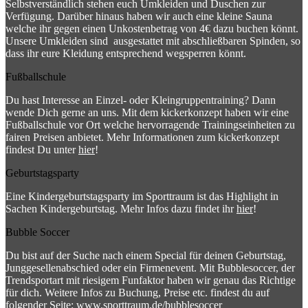
Selbstverständlich stehen euch Umkleiden und Duschen zur
Verfügung. Darüber hinaus haben wir auch eine kleine Sauna
welche ihr gegen einen Unkostenbetrag von 4€ dazu buchen könnt.
Unsere Umkleiden sind ausgestattet mit abschließbaren Spinden, so
dass ihr eure Kleidung entsprechend wegsperren könnt.
Fußballschule
Du hast Interesse an Einzel- oder Kleingruppentraining? Dann
wende Dich gerne an uns. Mit dem kickerkonzept haben wir eine
Fußballschule vor Ort welche hervorragende Trainingseinheiten zu
fairen Preisen anbietet. Mehr Informationen zum kickerkonzept
findest Du unter
hier
!
Geburtstagsparty
Eine Kindergeburtstagsparty im Sporttraum ist das Highlight in
Sachen Kindergeburtstag. Mehr Infos dazu findet ihr
hier
!
Bubble Soccer
Du bist auf der Suche nach einem Special für deinen Geburtstag,
Junggesellenabschied oder ein Firmenevent. Mit Bubblesoccer, der
Trendsportart mit riesigem Funfaktor haben wir genau das Richtige
für dich. Weitere Infos zu Buchung, Preise etc. findest du auf
folgender Seite:
www.sporttraum.de/bubblesoccer