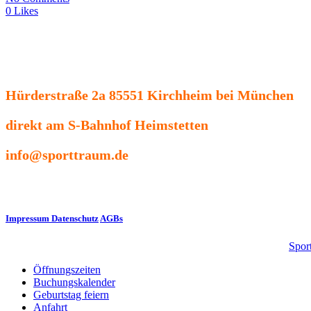
0 Likes
Hürderstraße 2a 85551 Kirchheim bei München
direkt am S-Bahnhof Heimstetten
info@sporttraum.de
Impressum
Datenschutz
AGBs
© 2022 - Sporttraum GmbH - all rights reserved | Webdesign by
Spor
Öffnungszeiten
Buchungskalender
Geburtstag feiern
Anfahrt